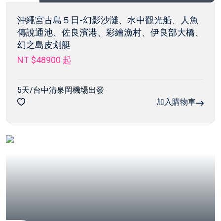
沖繩宮古島５日-幻影沙灘、水中觀光船、人魚
傳說通池、佐良濱港、彩繪漁村、伊良部大橋、
幻之島皮划艇
NT $48900
起
5天/台中清泉岡機場出發
加入購物車