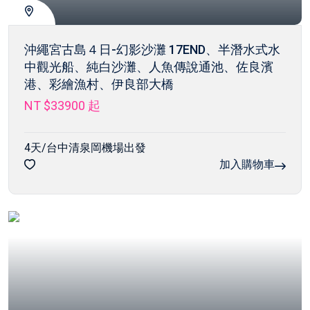
沖繩宮古島４日-幻影沙灘 17END、半潛水式水
中觀光船、純白沙灘、人魚傳說通池、佐良濱
港、彩繪漁村、伊良部大橋
NT $33900
起
4天/台中清泉岡機場出發
加入購物車