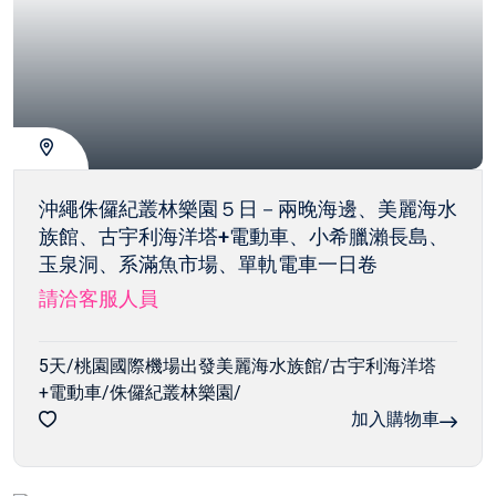
沖繩侏儸紀叢林樂園５日－兩晚海邊、美麗海水
族館、古宇利海洋塔+電動車、小希臘瀨長島、
玉泉洞、系滿魚市場、單軌電車一日卷
請洽客服人員
5天/桃園國際機場出發美麗海水族館/古宇利海洋塔
+電動車/侏儸紀叢林樂園/
加入購物車