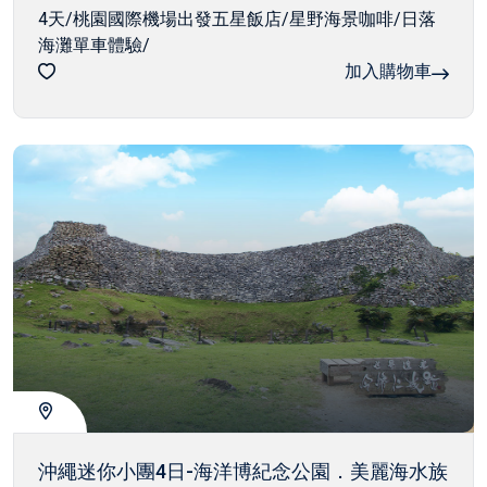
4天/桃園國際機場出發五星飯店/星野海景咖啡/日落
海灘單車體驗/
加入購物車
沖繩迷你小團4日-海洋博紀念公園．美麗海水族