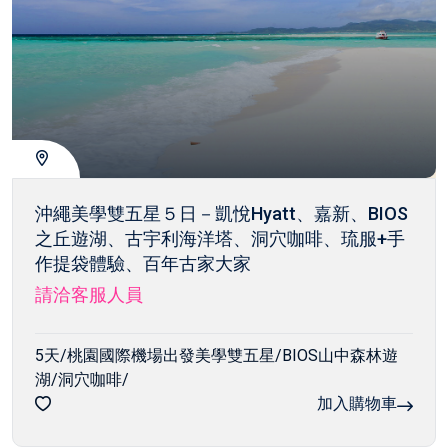
沖繩美學雙五星５日－凱悅Hyatt、嘉新、BIOS
之丘遊湖、古宇利海洋塔、洞穴咖啡、琉服+手
作提袋體驗、百年古家大家
請洽客服人員
5天/桃園國際機場出發美學雙五星/BIOS山中森林遊
湖/洞穴咖啡/
加入購物車