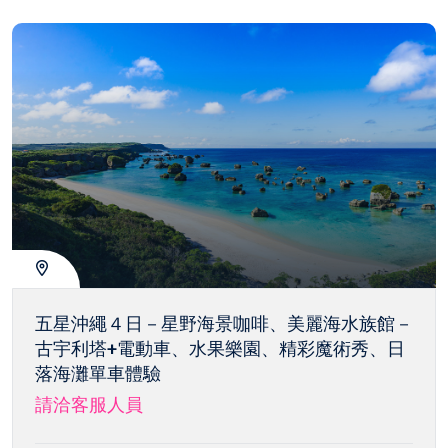
五星沖繩４日－星野海景咖啡、美麗海水族館－
古宇利塔+電動車、水果樂園、精彩魔術秀、日
落海灘單車體驗
請洽客服人員