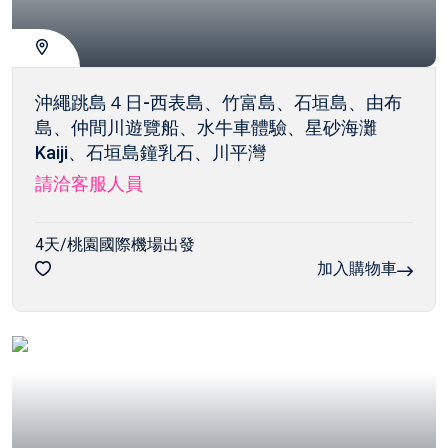
沖繩跳島４日-西表島、竹富島、石垣島、由布
島、仲間川遊覽船、水牛車體驗、星砂海灘
Kaiji、石垣島鐘乳石、川平灣
請洽客服人員
4天/桃園國際機場出發
加入購物車