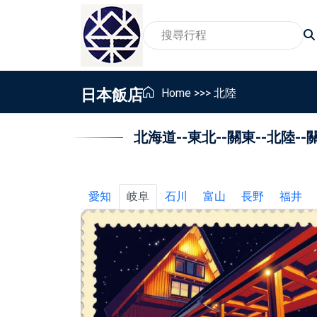
日本飯店
Home
>>>
北陸
北海道
--
東北
--
關東
--
北陸
--
2026賞櫻旅遊行程
家
賞景賞花包車旅遊行程
親
2026親子包車行程
員
愛知
岐阜
石川
富山
長野
福井
2026東北地區温泉包車行程
畢
銀髮族與樂齡包車行程
獎