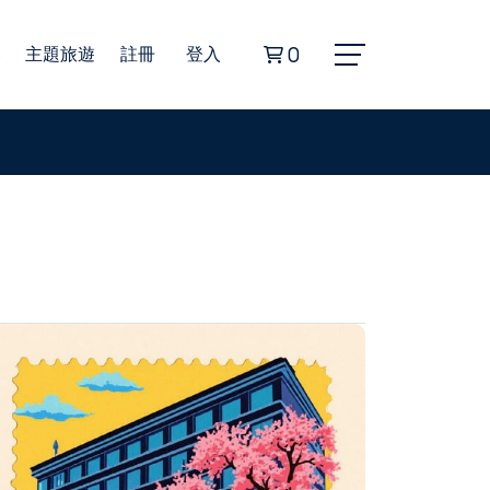
券
主題旅遊
註冊
登入
0
Alphard埃爾法商務車
豐田海獅商務車
無障礙旅遊福祉車
22人座小型巴士
45人座遊覽車