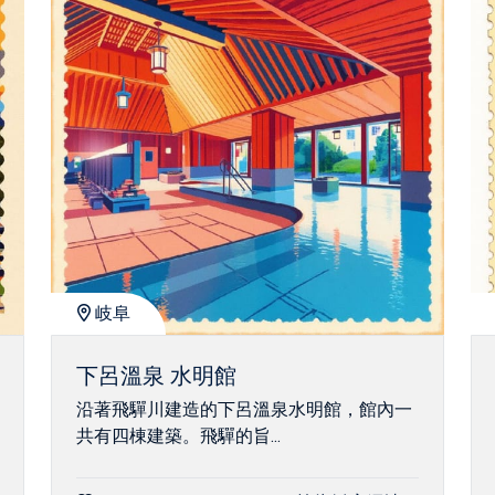
岐阜
下呂溫泉 水明館
沿著飛驒川建造的下呂溫泉水明館，館內一
共有四棟建築。飛驒的旨...