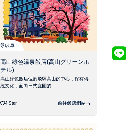
岐阜
高山綠色溫泉飯店(高山グリーンホ
テル)
高山綠色飯店位於飛驒高山的中心，保有傳
統文化，面向日式庭園的...
4 Star
前往飯店網站