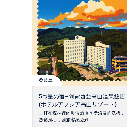
岐阜
5つ星の宿~阿索西亞高山溫泉飯店
(ホテルアソシア高山リゾート)
主打在森林裡的度假酒店享受溫泉的洗禮，
放鬆身心，讓旅客感受到...