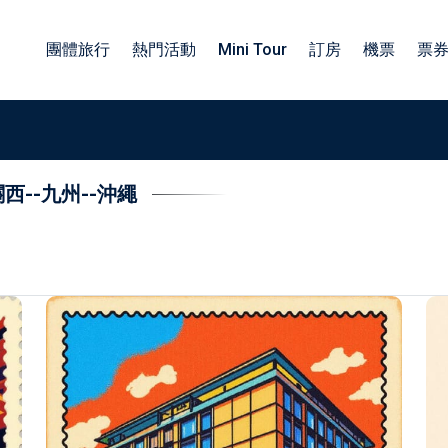
團體旅行
熱門活動
Mini Tour
訂房
機票
票
關西
--
九州
--
沖繩
族旅遊日本包車
包車四小時服務
子旅遊日本包車
北海道包車中文司機
工旅遊日本包車
東北包車日文司機
業旅行日本包車
關東包車中文司機
勵旅遊日本包車
四國北陸包車中文司機
關西包車中文司機
九州包車中文司機
沖繩包車中文司機