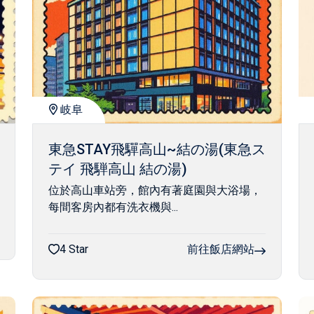
岐阜
東急STAY飛驒高山~結の湯(東急ス
テイ 飛騨高山 結の湯)
位於高山車站旁，館內有著庭園與大浴場，
每間客房內都有洗衣機與...
4 Star
前往飯店網站