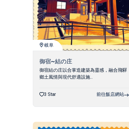
岐阜
御宿~結の庄
御宿結の庄以合掌造建築為靈感，融合飛驒
鄉土風情與現代舒適設施...
3 Star
前往飯店網站