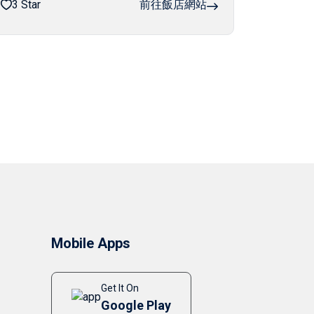
3 Star
前往飯店網站
Mobile Apps
Get It On
Google Play