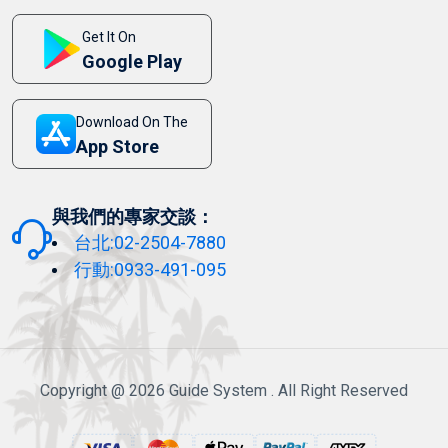
Get It On
Google Play
Download On The
App Store
與我們的專家交談：
台北:02-2504-7880
行動:0933-491-095
Copyright @ 2026 Guide System . All Right Reserved