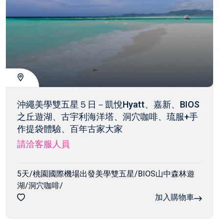
沖繩美學雙五星５日－凱悅Hyatt、嘉新、BIOS
之丘遊湖、古宇利海洋塔、洞穴咖啡、琉服+手
作提袋體驗、百年古家大家
請洽客服人員
5天/桃園國際機場出發美學雙五星/BIOS山中森林遊
湖/洞穴咖啡/
加入購物車