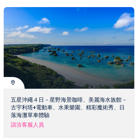
五星沖繩４日－星野海景咖啡、美麗海水族館－
古宇利塔+電動車、水果樂園、精彩魔術秀、日
落海灘單車體驗
請洽客服人員