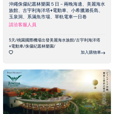
沖繩侏儸紀叢林樂園５日－兩晚海邊、美麗海水
族館、古宇利海洋塔+電動車、小希臘瀨長島、
玉泉洞、系滿魚市場、單軌電車一日卷
請洽客服人員
5天/桃園國際機場出發美麗海水族館/古宇利海洋塔
+電動車/侏儸紀叢林樂園/
加入購物車