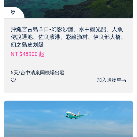
沖繩宮古島５日-幻影沙灘、水中觀光船、人魚
傳說通池、佐良濱港、彩繪漁村、伊良部大橋、
幻之島皮划艇
NT $48900
起
5天/台中清泉岡機場出發
加入購物車