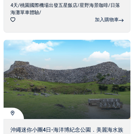
4天/桃園國際機場出發五星飯店/星野海景咖啡/日落
海灘單車體驗/
加入購物車
沖繩迷你小團4日-海洋博紀念公園．美麗海水族