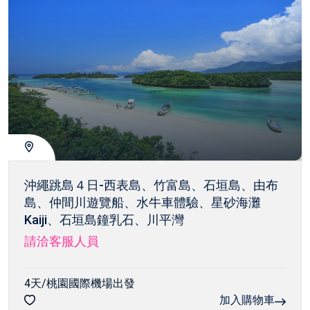
沖繩跳島４日-西表島、竹富島、石垣島、由布
島、仲間川遊覽船、水牛車體驗、星砂海灘
Kaiji、石垣島鐘乳石、川平灣
請洽客服人員
4天/桃園國際機場出發
加入購物車