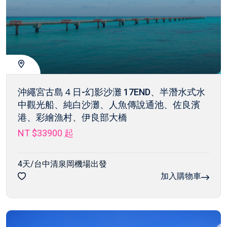
沖繩宮古島４日-幻影沙灘 17END、半潛水式水
中觀光船、純白沙灘、人魚傳說通池、佐良濱
港、彩繪漁村、伊良部大橋
NT $33900
起
4天/台中清泉岡機場出發
加入購物車