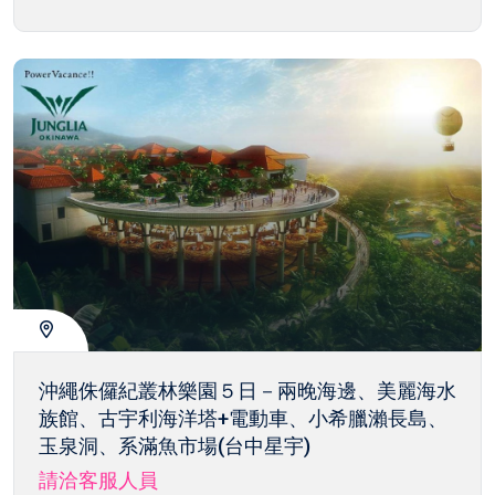
沖繩侏儸紀叢林樂園５日－兩晚海邊、美麗海水
族館、古宇利海洋塔+電動車、小希臘瀨長島、
玉泉洞、系滿魚市場(台中星宇)
請洽客服人員