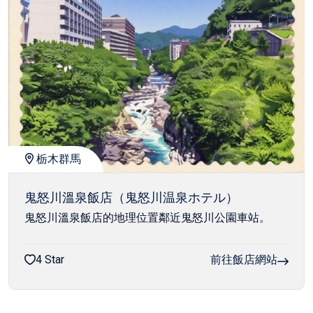
栃木群馬
鬼怒川溫泉飯店（鬼怒川温泉ホテル）
鬼怒川溫泉飯店的地理位置鄰近鬼怒川公園車站。
4 Star
前往飯店網站