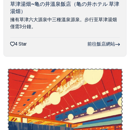
草津湯畑~亀の井溫泉飯店（亀の井ホテル 草津
湯畑）
擁有草津六大源泉中三種溫泉源泉。步行至草津湯畑
僅需3分鐘。
4 Star
前往飯店網站