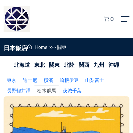
0
日本飯店
Home
>>>
關東
北海道
--
東北
--
關東
--
北陸
--
關西
--
九州
--
沖繩
東京
迪士尼
橫濱
箱根伊豆
山梨富士
長野輕井澤
栃木群馬
茨城千葉