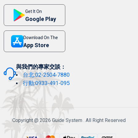
Get It On
Google Play
Download On The
App Store
與我們的專家交談：
台北:02-2504-7880
行動:0933-491-095
Copyright @ 2026 Guide System . All Right Reserved