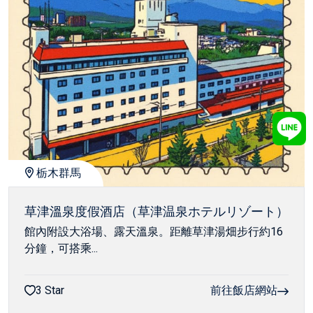
栃木群馬
草津溫泉度假酒店（草津温泉ホテルリゾート）
館內附設大浴場、露天溫泉。距離草津湯畑步行約16
分鐘，可搭乘...
3 Star
前往飯店網站