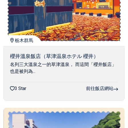
栃木群馬
櫻井溫泉飯店（草津温泉ホテル 櫻井）
名列三大溫泉之一的草津溫泉， 而這間「櫻井飯店」
也是被列為...
3 Star
前往飯店網站