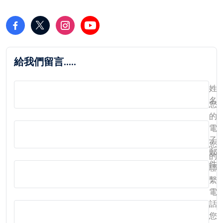
給我們留言.....
姓
名
您
的
電
子
您
郵
的
件
聯
繫
電
話
您