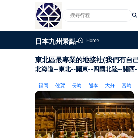
日本九州景點-
Home
東北區最專業的地接社(我們有自
2026賞櫻旅遊行程
家
北海道
--
東北
--
關東
--
四國北陸
--
關西
-
賞景賞花包車旅遊行程
親
2026親子包車行程
員
福岡
佐賀
長崎
熊本
大分
宮崎
2026東北地區温泉包車行程
畢
銀髮族與樂齡包車行程
獎