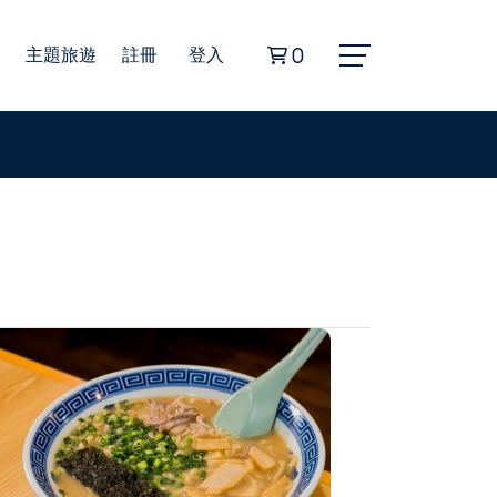
券
主題旅遊
註冊
登入
0
Alphard埃爾法商務車
豐田海獅商務車
無障礙旅遊福祉車
22人座小型巴士
45人座遊覽車