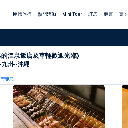
團體旅行
熱門活動
Mini Tour
訂房
機票
票
己的溫泉飯店及車輛歡迎光臨)
族旅遊日本包車
包車四小時服務
-
九州
--
沖繩
子旅遊日本包車
北海道包車中文司機
工旅遊日本包車
東北包車日文司機
鹿兒島
業旅行日本包車
關東包車中文司機
勵旅遊日本包車
四國北陸包車中文司機
關西包車中文司機
九州包車中文司機
沖繩包車中文司機