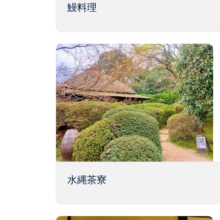
鰻料理
水縄茶寮