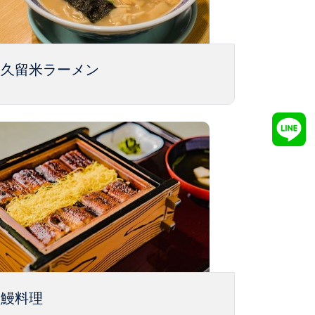
久留米ラーメン
鰻料理