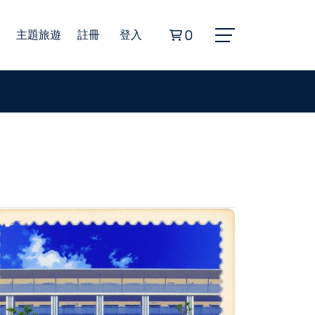
券
主題旅遊
註冊
登入
0
Alphard埃爾法商務車
豐田海獅商務車
無障礙旅遊福祉車
22人座小型巴士
45人座遊覽車