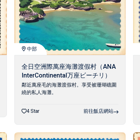
中部
全日空洲際萬座海灘渡假村（ANA
InterContinental万座ビーチリ）
鄰近萬座毛的海灘渡假村。享受被珊瑚礁圍
繞的私人海灘。
4 Star
前往飯店網站