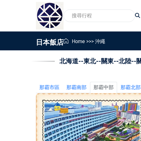
日本飯店
Home
>>>
沖繩
北海道
--
東北
--
關東
--
北陸
--
2026賞櫻旅遊行程
家
賞景賞花包車旅遊行程
親
2026親子包車行程
員
那霸市區
那霸南部
那霸中部
那霸北部
2026東北地區温泉包車行程
畢
銀髮族與樂齡包車行程
獎