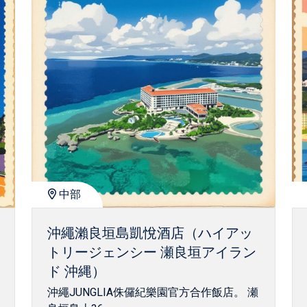
中部
沖繩瀨良垣島凱悅酒店（ハイアッ
トリージェンシー 瀬良垣アイラン
ド 沖縄）
沖繩JUNGLIA侏儸紀樂園官方合作飯店。 瀬