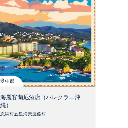
中部
海麗客蘭尼酒店（ハレクラニ沖
縄）
恩納村五星海景渡假村