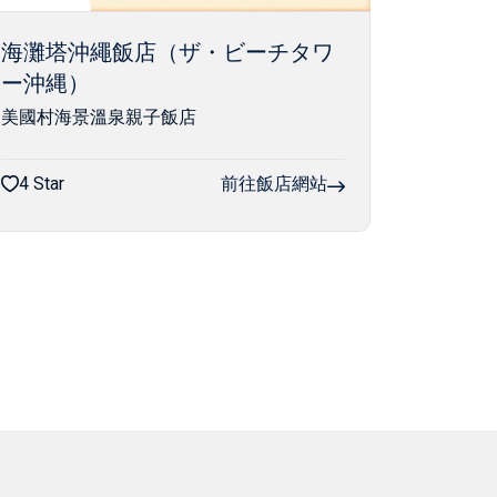
海灘塔沖繩飯店（ザ・ビーチタワ
ー沖縄）
美國村海景溫泉親子飯店
4 Star
前往飯店網站