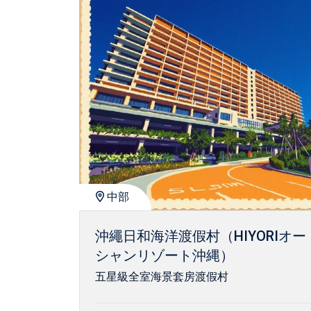
中部
沖繩日和海洋渡假村（HIYORIオー
シャンリゾート沖縄）
五星級全室海景套房渡假村