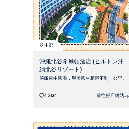
中部
沖繩北谷希爾頓酒店 (ヒルトン沖
縄北谷リゾート)
俯瞰東中國海，與美國村相距不到一公里。
4 Star
前往飯店網站