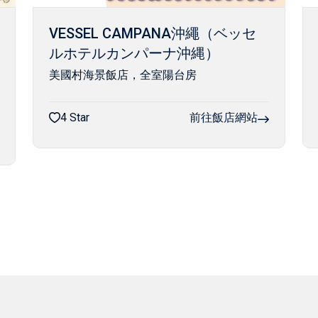
VESSEL CAMPANA沖繩（ベッセ
ルホテルカンパーナ沖縄）
美國村海景飯店，全室陽台房
4 Star
前往飯店網站