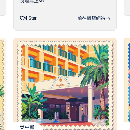
良垣島上36...
4 Star
前往飯店網站
中部