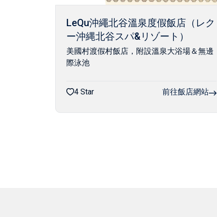
LeQu沖繩北谷溫泉度假飯店（レク
ー沖縄北谷スパ&リゾート）
美國村渡假村飯店，附設溫泉大浴場＆無邊
際泳池
4 Star
前往飯店網站