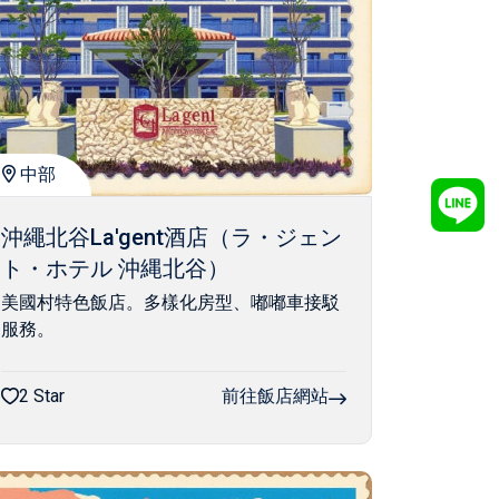
中部
沖繩北谷La'gent酒店（ラ・ジェン
ト・ホテル 沖縄北谷）
美國村特色飯店。多樣化房型、嘟嘟車接駁
服務。
2 Star
前往飯店網站