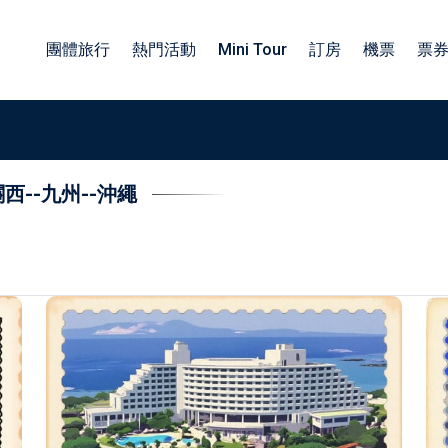
團體旅行
熱門活動
Mini Tour
訂房
機票
票
關西
--
九州
--
沖繩
族旅遊日本包車
包車四小時服務
子旅遊日本包車
北海道包車中文司機
工旅遊日本包車
東北包車日文司機
業旅行日本包車
關東包車中文司機
勵旅遊日本包車
四國北陸包車中文司機
關西包車中文司機
九州包車中文司機
沖繩包車中文司機