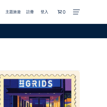
券
主題旅遊
註冊
登入
0
Alphard埃爾法商務車
豐田海獅商務車
無障礙旅遊福祉車
22人座小型巴士
45人座遊覽車