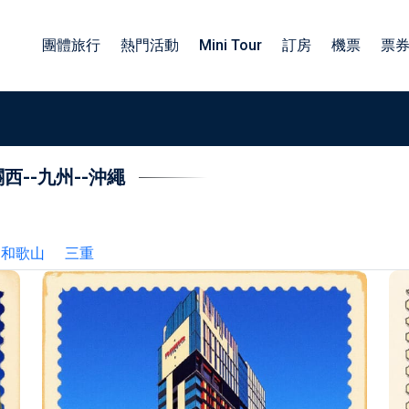
團體旅行
熱門活動
Mini Tour
訂房
機票
票
關西
--
九州
--
沖繩
族旅遊日本包車
包車四小時服務
子旅遊日本包車
北海道包車中文司機
工旅遊日本包車
東北包車日文司機
和歌山
三重
業旅行日本包車
關東包車中文司機
勵旅遊日本包車
四國北陸包車中文司機
關西包車中文司機
九州包車中文司機
沖繩包車中文司機