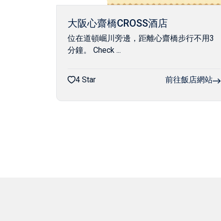
大阪心齋橋CROSS酒店
位在道頓崛川旁邊，距離心齋橋步行不用3
分鐘。 Check ...
4 Star
前往飯店網站