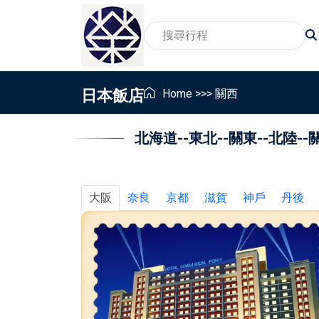
日本飯店
Home
>>>
關西
北海道
--
東北
--
關東
--
北陸
--
2026賞櫻旅遊行程
家
賞景賞花包車旅遊行程
親
2026親子包車行程
員
大阪
奈良
京都
滋賀
神戶
丹後
2026東北地區温泉包車行程
畢
銀髮族與樂齡包車行程
獎