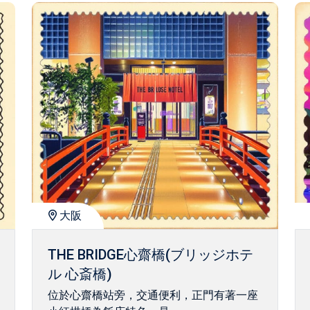
大阪
THE BRIDGE心齋橋(ブリッジホテ
ル 心斎橋)
位於心齋橋站旁，交通便利，正門有著一座