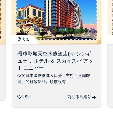
大阪
環球影城天空水療酒店(ザ シンギ
ュラリ ホテル ＆ スカイスパ アッ
ト ユニバー
位於日本環球影城入口旁，主打「入園即
達」的極致便利。頂樓設有...
4 Star
前往飯店網站