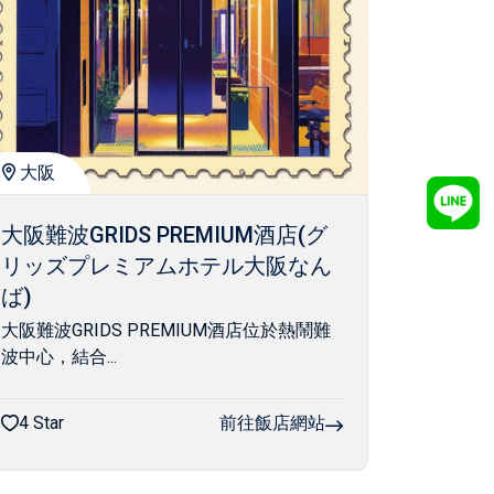
大阪
大阪難波GRIDS PREMIUM酒店(グ
リッズプレミアムホテル大阪なん
ば)
大阪難波GRIDS PREMIUM酒店位於熱鬧難
波中心，結合...
4 Star
前往飯店網站