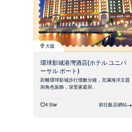
大阪
環球影城港灣酒店(ホテル ユニバ
ーサル ポート)
距離環球影城步行僅數分鐘，充滿海洋主題
與角色裝飾，深受家庭與...
4 Star
前往飯店網站