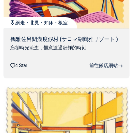
網走・北見・知床・根室
鶴雅佐呂間湖度假村 (サロマ湖鶴雅リゾート )
忘卻時光流逝，愜意渡過寂靜的時刻
4 Star
前往飯店網站