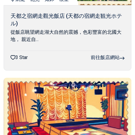
天都之宿網走觀光飯店 (天都の宿網走観光ホテ
ル)
從飯店眺望網走湖大自然的震撼，色彩豐富的北國大
地， 親近自...
3 Star
前往飯店網站