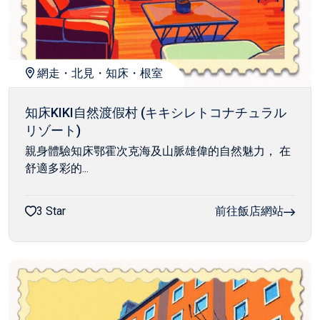
網走・北見・知床・根室
知床KIKI自然渡假村 (キキシレトコナチュラル
リゾート)
親身體驗知床鄂霍次克海及山脈雄偉的自然魅力， 在
舒適多彩的...
3 Star
前往飯店網站