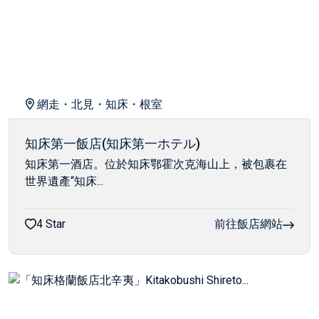
網走・北見・知床・根室
知床第一飯店(知床第一ホテル)
知床第一酒店。位於知床鄂霍次克海山上，被包裹在
世界遺產“知床...
4 Star
前往飯店網站