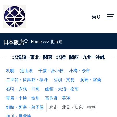
0
日本飯店
Home
>>>
北海道
北海道
--
東北
--
關東
--
北陸
--
關西
--
九州
--
沖繩
札幌
定山溪
千歲・苫小牧
小樽・余市
二世谷・留壽都・積丹
登別・支笏
洞爺・室蘭
石狩・夕張・日高
函館・大沼・松前
帯廣・十勝・然別
富良野・美瑛
釧路・阿寒・弟子屈
網走・北見・知床・根室
旭川・層雲峡