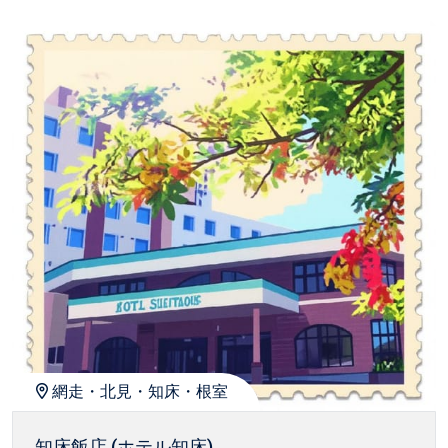
網走・北見・知床・根室
知床飯店 (ホテル知床)