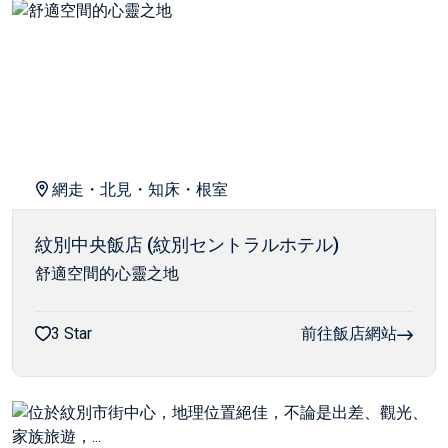
網走・北見・知床・根室
紋別中央飯店 (紋別セントラルホテル)
舒適空間的心靈之地
3 Star
前往飯店網站