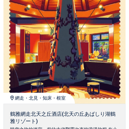
網走・北見・知床・根室
鶴雅網走北天之丘酒店(北天の丘あばしり湖鶴
雅リゾート)