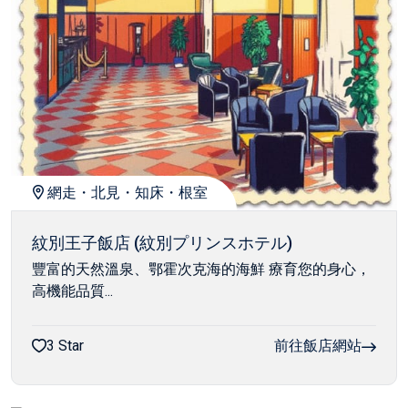
網走・北見・知床・根室
紋別王子飯店 (紋別プリンスホテル)
豐富的天然溫泉、鄂霍次克海的海鮮 療育您的身心，
高機能品質...
3 Star
前往飯店網站