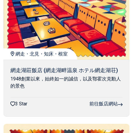
網走・北見・知床・根室
網走湖莊飯店 (網走湖畔温泉 ホテル網走湖荘)
1948創業以來，始終如一的誠信，以及鄂霍次克動人
的景色
3 Star
前往飯店網站