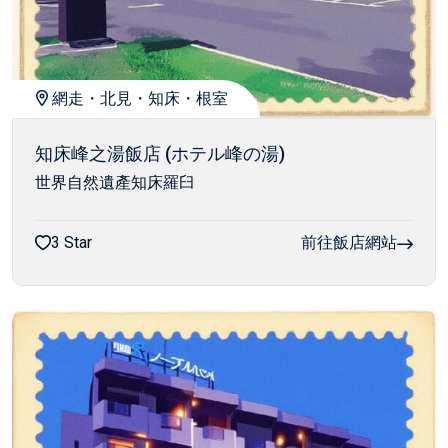
網走・北見・知床・根室
知床峰之湯飯店 (ホテル峰の湯)
世界自然遺產知床羅臼
3 Star
前往飯店網站