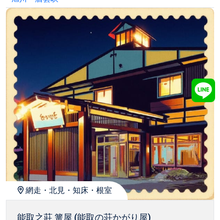
網走・北見・知床・根室
能取之莊 篝屋 (能取の荘かがり屋)