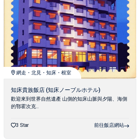
網走・北見・知床・根室
知床貴族飯店 (知床ノーブルホテル)
歡迎來到世界自然遺產 山側的知床山脈與夕陽、海側
的鄂霍次克...
3 Star
前往飯店網站