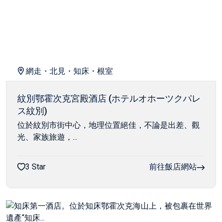
網走・北見・知床・根室
紋別鄂霍次克宮殿酒店 (ホテルオホーツクパレ
ス紋別)
位於紋別市街中心，地理位置絕佳，不論是出差、觀
光、家族旅遊，...
3 Star
前往飯店網站