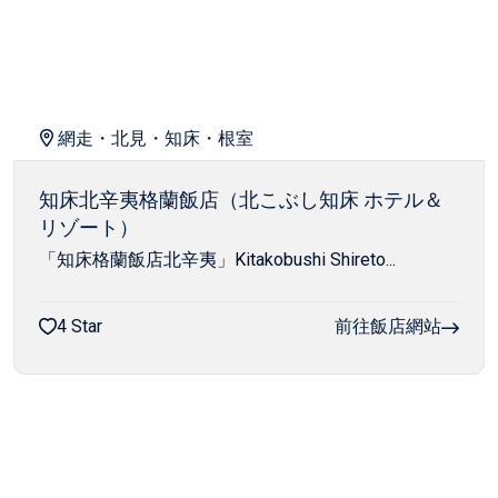
網走・北見・知床・根室
知床北辛夷格蘭飯店（北こぶし知床 ホテル＆
リゾート）
「知床格蘭飯店北辛夷」Kitakobushi Shireto...
4 Star
前往飯店網站