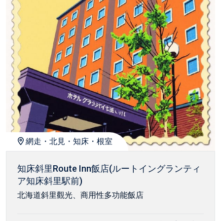
網走・北見・知床・根室
知床斜里Route Inn飯店(ルートイングランティ
ア知床斜里駅前)
北海道斜里觀光、商用性多功能飯店