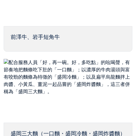
前澤牛、岩手短角牛
盛岡三大麵（一口麵・盛岡冷麵・盛岡炸醬麵）