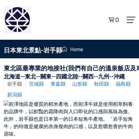
0
日本東北景點-岩手縣
Home
東北區最專業的地接社(我們有自己的溫泉飯店及
北海道
--
東北
--
關東
--
四國北陸
--
關西
--
九州
--
沖繩
岩手縣
宮城縣
青森縣
山形縣
秋田縣
福島縣
新潟縣