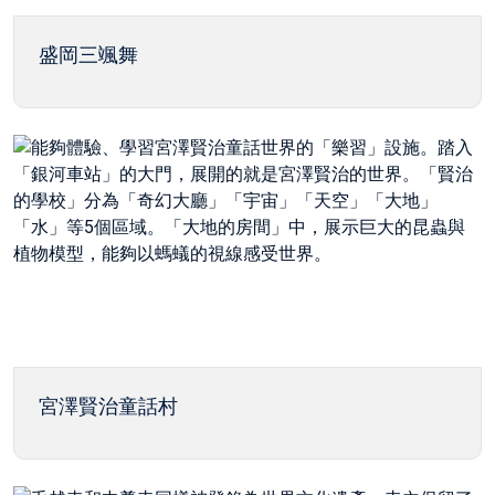
盛岡三颯舞
宮澤賢治童話村