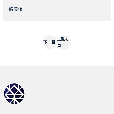
嚴美溪
...最末
下一頁
頁