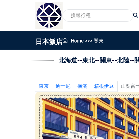
日本飯店
Home
>>>
關東
北海道
--
東北
--
關東
--
北陸
--
2026賞櫻旅遊行程
家
賞景賞花包車旅遊行程
親
2026親子包車行程
員
東京
迪士尼
橫濱
箱根伊豆
山梨富
2026東北地區温泉包車行程
畢
銀髮族與樂齡包車行程
獎