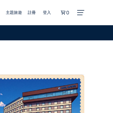
券
主題旅遊
註冊
登入
0
Alphard埃爾法商務車
豐田海獅商務車
無障礙旅遊福祉車
22人座小型巴士
45人座遊覽車