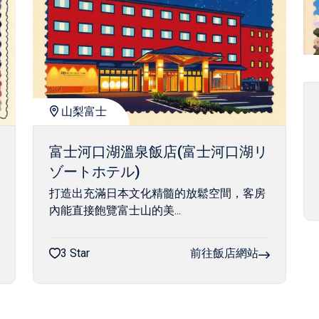
山梨富士
富士河口湖溫泉飯店(富士河口湖リ
ゾートホテル)
打造出充滿日本文化精髓的放鬆空間，客房
內能直接飽覽富士山的美...
3 Star
前往飯店網站