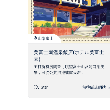
山梨富士
美富士園溫泉飯店(ホテル美富士
園)
主打所有房間皆可眺望富士山及河口湖美
景，可從公共浴池或露天浴...
3 Star
前往飯店網站