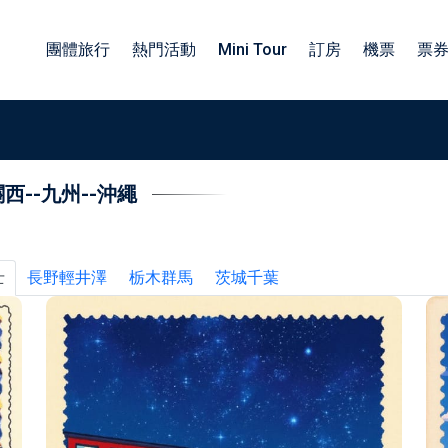
團體旅行
熱門活動
Mini Tour
訂房
機票
票
關西
--
九州
--
沖繩
族旅遊日本包車
包車四小時服務
子旅遊日本包車
北海道包車中文司機
工旅遊日本包車
東北包車日文司機
士
長野輕井澤
栃木群馬
茨城千葉
業旅行日本包車
關東包車中文司機
勵旅遊日本包車
四國北陸包車中文司機
關西包車中文司機
九州包車中文司機
沖繩包車中文司機