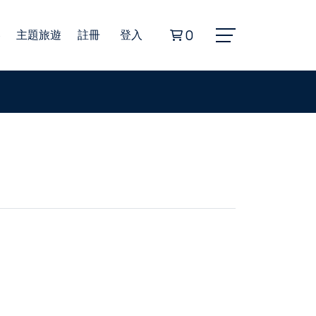
券
主題旅遊
註冊
登入
0
Alphard埃爾法商務車
豐田海獅商務車
無障礙旅遊福祉車
22人座小型巴士
45人座遊覽車