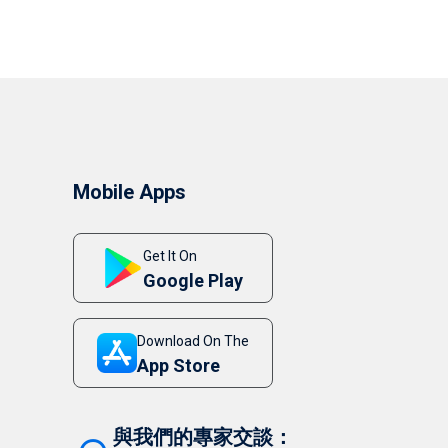
Mobile Apps
Get It On
Google Play
Download On The
App Store
與我們的專家交談：