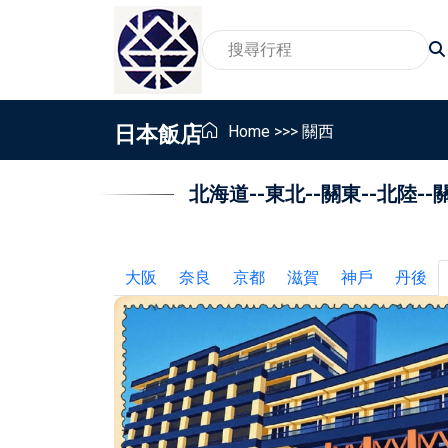
日本飯店
Home
>>>
關西
北海道
--
東北
--
關東
--
北陸
--
2026賞櫻旅遊行程
家
賞景賞花包車旅遊行程
親
2026親子包車行程
員
大阪
奈良
京都
滋賀
神戶
丹後
2026東北地區温泉包車行程
畢
銀髮族與樂齡包車行程
獎