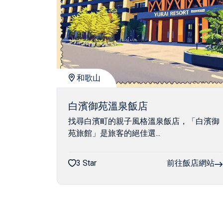
和歌山
白濱御苑溫泉飯店
找尋白濱町的親子風格溫泉飯店，「白濱御
苑旅館」是旅客的絕佳選...
3 Star
前往飯店網站