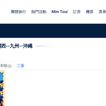
團體旅行
熱門活動
Mini Tour
訂房
機票
票
關西
--
九州
--
沖繩
族旅遊日本包車
包車四小時服務
子旅遊日本包車
北海道包車中文司機
工旅遊日本包車
東北包車日文司機
和歌山
三重
業旅行日本包車
關東包車中文司機
勵旅遊日本包車
四國北陸包車中文司機
關西包車中文司機
九州包車中文司機
沖繩包車中文司機