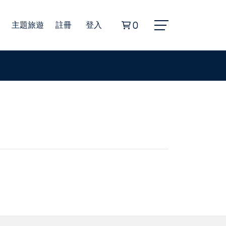
券
主題旅遊
註冊
登入
0
Alphard埃爾法商務車
豐田海獅商務車
無障礙旅遊福祉車
22人座小型巴士
45人座遊覽車