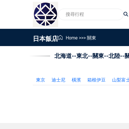
日本飯店
Home
>>>
關東
北海道
--
東北
--
關東
--
北陸
--
2026賞櫻旅遊行程
家
賞景賞花包車旅遊行程
親
2026親子包車行程
員
東京
迪士尼
橫濱
箱根伊豆
山梨富
2026東北地區温泉包車行程
畢
銀髮族與樂齡包車行程
獎