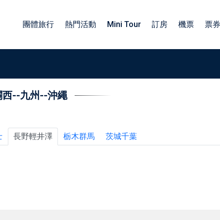
團體旅行
熱門活動
Mini Tour
訂房
機票
票
關西
--
九州
--
沖繩
族旅遊日本包車
包車四小時服務
子旅遊日本包車
北海道包車中文司機
工旅遊日本包車
東北包車日文司機
士
長野輕井澤
栃木群馬
茨城千葉
業旅行日本包車
關東包車中文司機
勵旅遊日本包車
四國北陸包車中文司機
關西包車中文司機
九州包車中文司機
沖繩包車中文司機