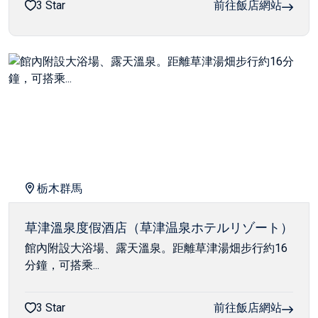
3 Star
前往飯店網站
栃木群馬
草津溫泉度假酒店（草津温泉ホテルリゾート）
館內附設大浴場、露天溫泉。距離草津湯畑步行約16
分鐘，可搭乘...
3 Star
前往飯店網站