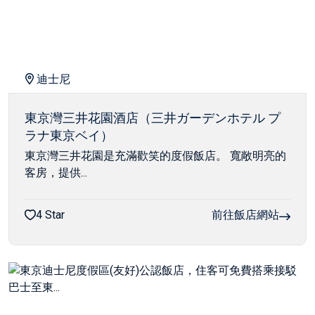
迪士尼
東京灣三井花園酒店（三井ガーデンホテル プ
ラナ東京ベイ）
東京灣三井花園是充滿歡笑的度假飯店。 寬敞明亮的
客房，提供...
4 Star
前往飯店網站