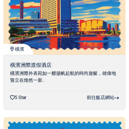
橫濱
橫濱洲際渡假酒店
橫濱洲際外表宛如一艘揚帆起航的時尚遊艇，雄偉地
聳立在煥然一新...
5 Star
前往飯店網站