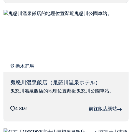
栃木群馬
鬼怒川溫泉飯店（鬼怒川温泉ホテル）
鬼怒川溫泉飯店的地理位置鄰近鬼怒川公園車站。
4 Star
前往飯店網站