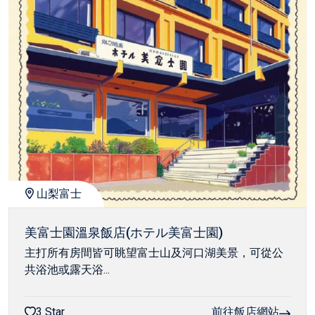
山梨富士
美富士園溫泉飯店(ホテル美富士園)
主打所有房間皆可眺望富士山及河口湖美景，可從公
共浴池或露天浴...
3 Star
前往飯店網站