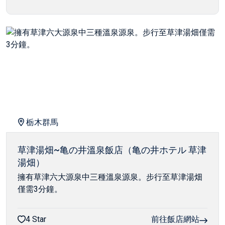
栃木群馬
草津湯畑~亀の井溫泉飯店（亀の井ホテル 草津
湯畑）
擁有草津六大源泉中三種溫泉源泉。步行至草津湯畑
僅需3分鐘。
4 Star
前往飯店網站