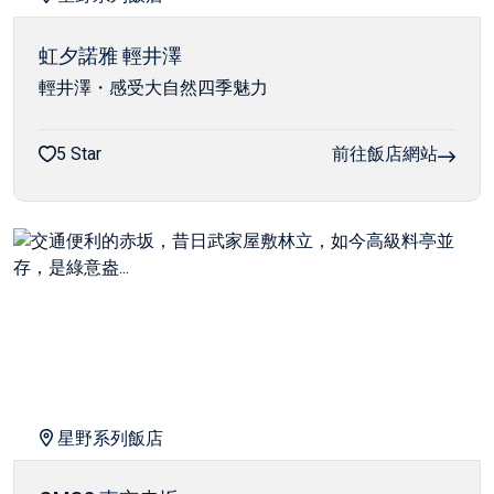
虹夕諾雅 輕井澤
輕井澤・感受大自然四季魅力
5 Star
前往飯店網站
星野系列飯店