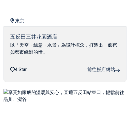
東京
五反田三井花園酒店
以「天空・綠意・水景」為設計概念，打造出一處宛
如都市綠洲的恬...
4 Star
前往飯店網站