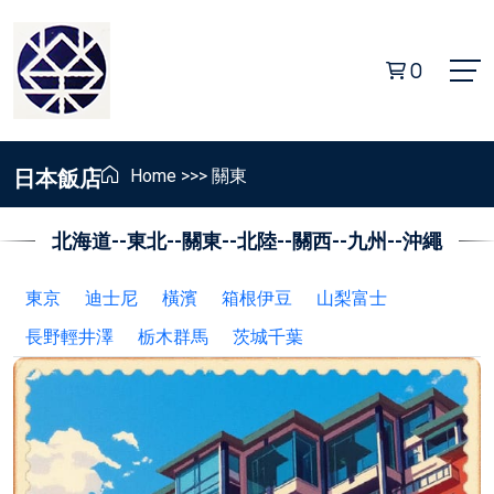
0
日本飯店
Home
>>>
關東
北海道
--
東北
--
關東
--
北陸
--
關西
--
九州
--
沖繩
東京
迪士尼
橫濱
箱根伊豆
山梨富士
長野輕井澤
栃木群馬
茨城千葉