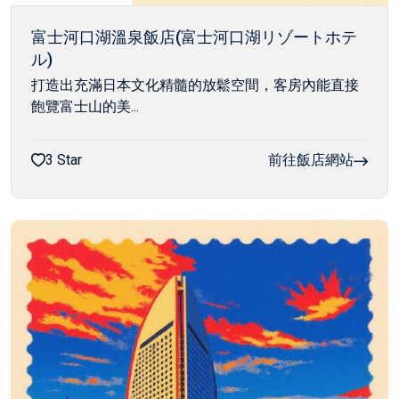
富士河口湖溫泉飯店(富士河口湖リゾートホテ
ル)
打造出充滿日本文化精髓的放鬆空間，客房內能直接
飽覽富士山的美...
3 Star
前往飯店網站