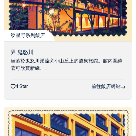
星野系列飯店
界 鬼怒川
坐落於鬼怒川溪流旁小山丘上的溫泉旅館。館內圍繞
著可欣賞新綠、...
4 Star
前往飯店網站