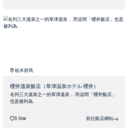
栃木群馬
櫻井溫泉飯店（草津温泉ホテル 櫻井）
名列三大溫泉之一的草津溫泉， 而這間「櫻井飯店」
也是被列為...
3 Star
前往飯店網站