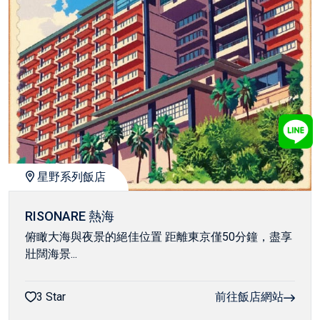
星野系列飯店
RISONARE 熱海
俯瞰大海與夜景的絕佳位置 距離東京僅50分鐘，盡享
壯闊海景...
3 Star
前往飯店網站