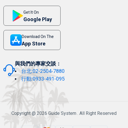
Get It On
Google Play
Download On The
App Store
與我們的專家交談：
台北:02-2504-7880
行動:0933-491-095
Copyright @ 2026 Guide System . All Right Reserved